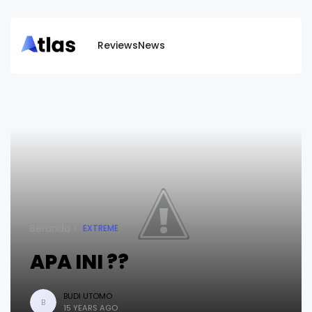
Reviews
News
Beranda
EXTREME
APA INI ??
BUDI UTOMO
B
15 YEARS AGO