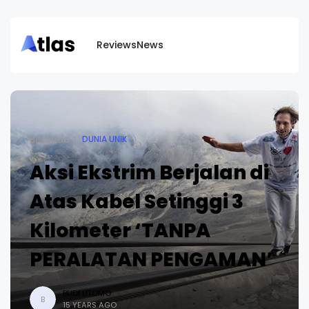
Reviews
News
Beranda
DUNIA UNIK
Aksi Ekstrim Berjalan di
Atas Kabel Setinggi 3
Kilometer ‘TANPA
PERALATAN PENGAMAN’
BUDI UTOMO
B
15 YEARS AGO