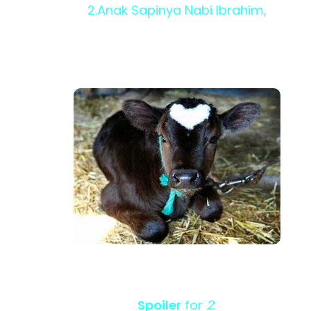
2.Anak Sapinya Nabi Ibrahim,
Spoiler
for
2
: