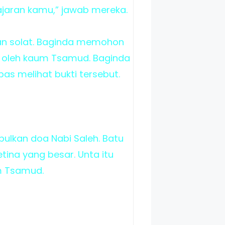
ajaran kamu,” jawab mereka.
kan solat. Baginda memohon
t oleh kaum Tsamud. Baginda
as melihat bukti tersebut.
bulkan doa Nabi Saleh. Batu
etina yang besar. Unta itu
m Tsamud.