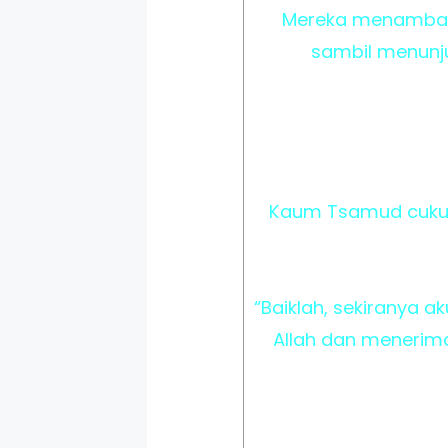
Mereka menambah l
sambil menunju
Kaum Tsamud cukup
“Baiklah, sekiranya
Allah dan menerim