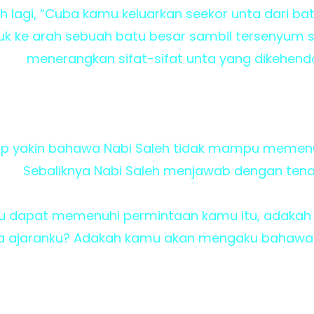
agi, “Cuba kamu keluarkan seekor unta dari batu
k ke arah sebuah batu besar sambil tersenyum sin
menerangkan sifat-sifat unta yang dikehenda
 yakin bahawa Nabi Saleh tidak mampu memenuh
Sebaliknya Nabi Saleh menjawab dengan tena
 aku dapat memenuhi permintaan kamu itu, adaka
a ajaranku? Adakah kamu akan mengaku bahawa a