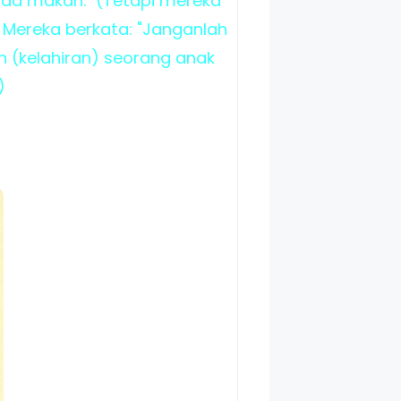
anda makan." (Tetapi mereka
 Mereka berkata: "Janganlah
 (kelahiran) seorang anak
)