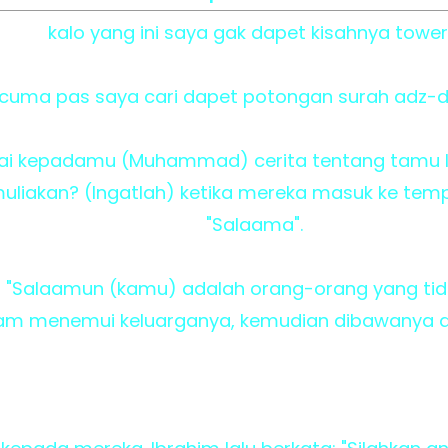
kalo yang ini saya gak dapet kisahnya tower
cuma pas saya cari dapet potongan surah adz-d
i kepadamu (Muhammad) cerita tentang tamu Ib
muliakan? (Ingatlah) ketika mereka masuk ke te
"Salaama".
"Salaamun (kamu) adalah orang-orang yang tidak
m menemui keluarganya, kemudian dibawanya d