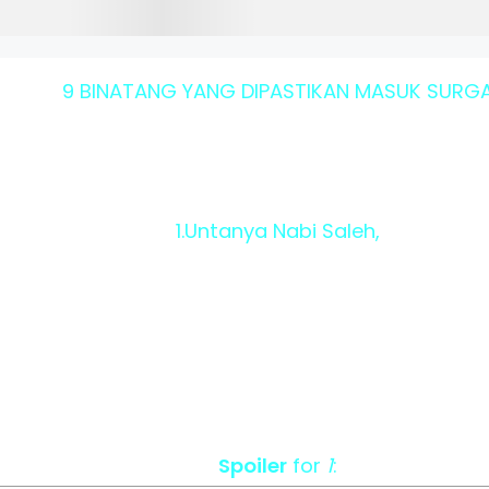
9 BINATANG YANG DIPASTIKAN MASUK SURG
1.Untanya Nabi Saleh,
Spoiler
for
1
: