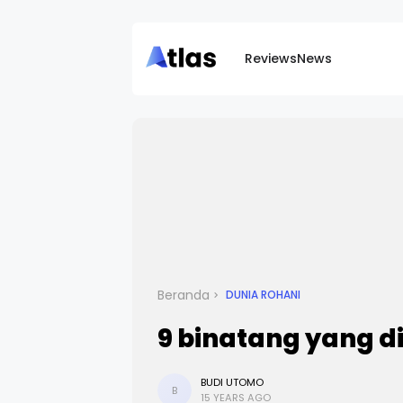
Reviews
News
Beranda
DUNIA ROHANI
9 binatang yang d
BUDI UTOMO
B
15 YEARS AGO