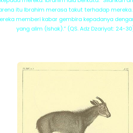
 kepada mereka. Ibrahim lalu berkata: "Silahkan 
rena itu Ibrahim merasa takut terhadap mereka.
mereka memberi kabar gembira kepadanya dengan
yang alim (Ishak).” (QS. Adz Dzariyat: 24-30