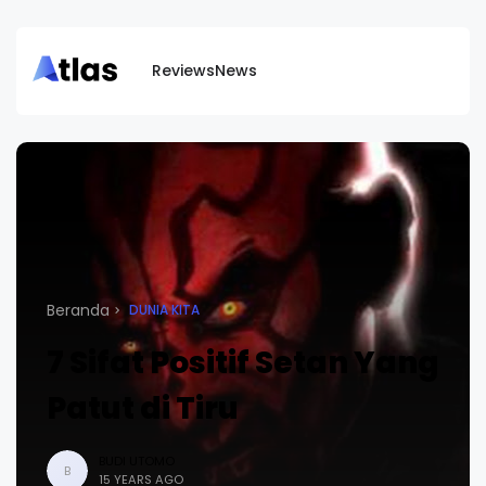
Reviews
News
Beranda
DUNIA KITA
7 Sifat Positif Setan Yang
Patut di Tiru
BUDI UTOMO
B
15 YEARS AGO