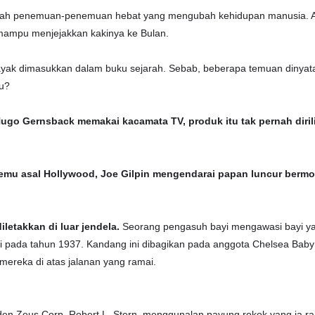
lah penemuan-penemuan hebat yang mengubah kehidupan manusia. Ad
mampu menjejakkan kakinya ke Bulan.
yak dimasukkan dalam buku sejarah. Sebab, beberapa temuan dinyata
tu?
ugo Gernsback memakai kacamata TV, produk itu tak pernah dirili
nemu asal Hollywood, Joe Gilpin mengendarai papan luncur bermo
letakkan di luar jendela.
Seorang pengasuh bayi mengawasi bayi y
ggi pada tahun 1937. Kandang ini dibagikan pada anggota Chelsea Baby
ereka di atas jalanan yang ramai.
en Zeus Corp, Robert L. Stern, menggunalan payung rokok yang ia ra