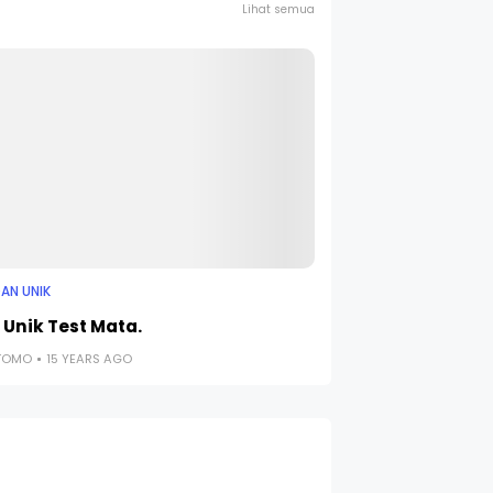
Lihat semua
AN UNIK
 Unik Test Mata.
UTOMO
15 YEARS AGO