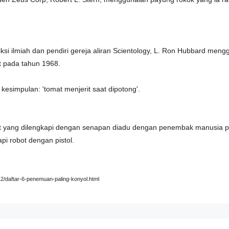
iksi ilmiah dan pendiri gereja aliran Scientology, L. Ron Hubbard me
t pada tahun 1968.
kesimpulan: 'tomat menjerit saat dipotong'.
t yang dilengkapi dengan senapan diadu dengan penembak manusia p
i robot dengan pistol.
2/daftar-6-penemuan-paling-konyol.html