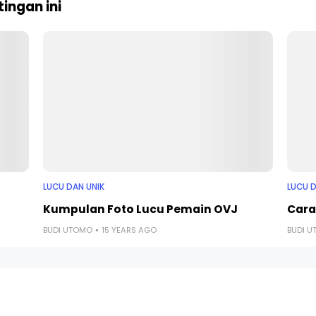
ingan ini
LUCU DAN UNIK
LUCU D
Kumpulan Foto Lucu Pemain OVJ
Cara
BUDI UTOMO
15 YEARS AGO
BUDI 