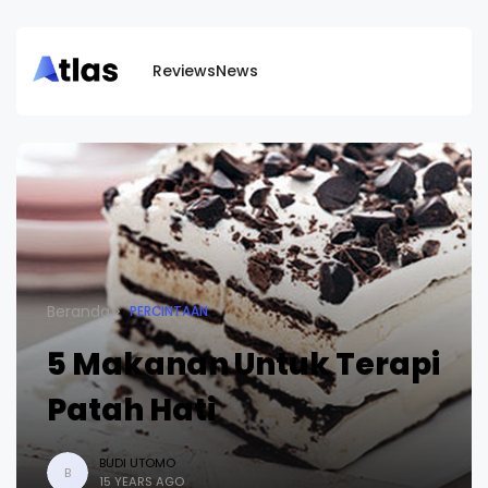
Reviews
News
Beranda
PERCINTAAN
5 Makanan Untuk Terapi
Patah Hati
BUDI UTOMO
B
15 YEARS AGO