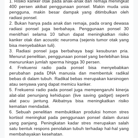
1. Risiko kanker otak pada anak-anak dan remaja meningkat
400 persen akibat penggunaan ponsel. Makin muda usia
pengguna, makin besar dampak yang ditimbulkan oleh
radiasi ponsel.
2. Bukan hanya pada anak dan remaja, pada orang dewasa
radiasi ponsel juga berbahaya. Penggunaan ponsel 30
menit/hari selama 10 tahun dapat meningkatkan risiko
kanker otak dan acoustic neuroma (sejenis tumor otak yang
bisa menyebabkan tuli).
3. Radiasi ponsel juga berbahaya bagi kesuburan pria.
Menurut penelitian, penggunaan ponsel yang berlebihan bisa
menurunkan jumlah sperma hingga 30 persen.
4. Frekuensi radio pada ponsel bisa menyebabkan
perubahan pada DNA manusia dan membentuk radikal
bebas di dalam tubuh. Radikal bebas merupakan karsinogen
atau senyawa yang dapat memicu kanker.
5. Frekuensi radio pada ponsel juga mempengaruhi kinerja
alat-alat penunjang kehidupan (live saving gadget) seperti
alat pacu jantung. Akibatnya bisa meningkatkan risiko
kematian mendadak.
6. Sebuah penelitian membuktikan produksi homon stres
kortisol meningkat pada penggunaan ponsel dalam durasi
yang panjang. Peningkatan kadar stres merupakan salah
satu bentuk respons penolakan tubuh terhadap hal-hal yang
membahayakan kesehatan.