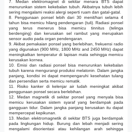
7. Medan elektromagnet di sekitar menara BTS dapat
menurunkan sistem kekebalan tubuh. Akibatnya tubuh lebih
sering mengalami reaksi alergi seperti ruam dan gatal-gatal.
8. Penggunaan ponsel lebih dari 30 menit/hari selama 4
tahun bisa memicu hilang pendengaran (tuli). Radiasi ponsel
yang terus menerus bisa memicu tinnitus (telinga
berdenging) dan kerusakan sel rambut yang merupakan
sensor audio pada organ pendengaran.
9. Akibat pemakaian ponsel yang berlebihan, frekuensi radio
yang digunakan (900 MHz, 1800 MHz and 2450 MHz) dapat
meningkatkan temperatur di lapisan mata sehingga memicu
kerusakan kornea.
10. Emisi dan radiasi ponsel bisa menurunkan kekebalan
tubuh karena mengurangi produksi melatonin. Dalam jangka
panjang, kondisi ini dapat mempengaruhi kesehatan tulang
dan persendian serta memicu rematik.
11. Risiko kanker di kelenjar air ludah meningkat akibat
penggunaan ponsel secara berlebihan.
12. Medan magnetik di sekitar ponsel yang menyala bisa
memicu kerusakan sistem syaraf yang berdampak pada
gangguan tidur. Dalam jangka panjang kerusakan itu dapat
mempercepat kepikunan.
13. Medan elektromagnetik di sekitar BTS juga berdampak
pada lingkungan hidup. Burung dan lebah menjadi sering
mengalami disorientasi atau kehilangan arah sehingga