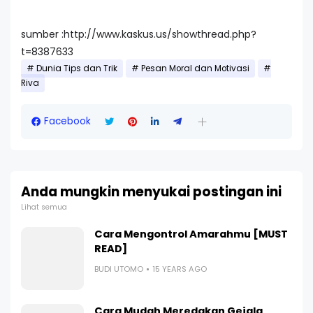
sumber :http://www.kaskus.us/showthread.php?
t=8387633
Dunia Tips dan Trik
Pesan Moral dan Motivasi
Riva
Facebook
Anda mungkin menyukai postingan ini
Lihat semua
Cara Mengontrol Amarahmu [MUST
READ]
BUDI UTOMO
15 YEARS AGO
Cara Mudah Meredakan Gejala