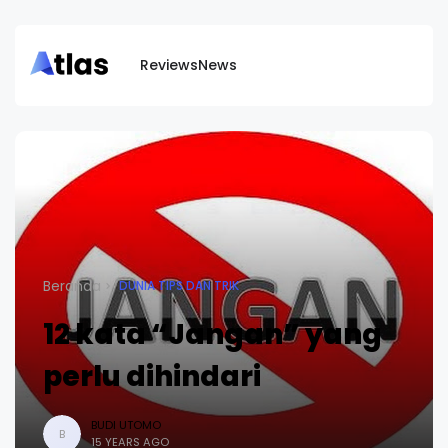
Reviews
News
Beranda
DUNIA TIPS DAN TRIK
12 kata “Jangan” yang
perlu dihindari
BUDI UTOMO
B
15 YEARS AGO