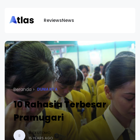
Reviews
News
Beranda
DUNIA KITA
10 Rahasia Terbesar
Pramugari
BUDI UTOMO
B
15 YEARS AGO