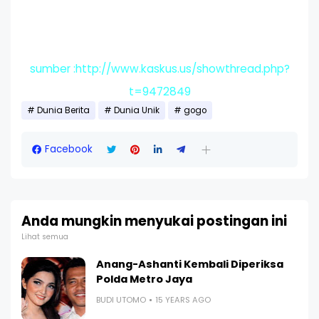
sumber :http://www.kaskus.us/showthread.php?
t=9472849
Dunia Berita
Dunia Unik
gogo
Facebook
Anda mungkin menyukai postingan ini
Lihat semua
Anang-Ashanti Kembali Diperiksa
Polda Metro Jaya
BUDI UTOMO
15 YEARS AGO