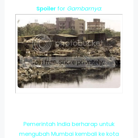
Spoiler
for
Gambarnya
:
Pemerintah India berharap untuk
mengubah Mumbai kembali ke kota