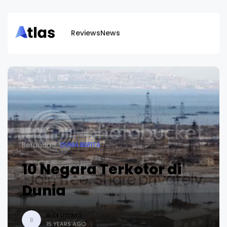
Reviews
News
Beranda
DUNIA BERITA
10 Negara Terkotor di
Dunia
BUDI UTOMO
B
15 YEARS AGO