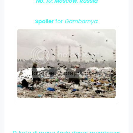
No. 10: Moscow, Russia
Spoiler
for
Gambarnya
:
Di kota di mana Anda dapat membayar