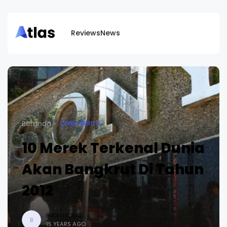
Reviews
News
Beranda
DUNIA BERITA
10 Merek Terkenal Dunia
Akan Bangkrut Di Tahun
2012
BUDI UTOMO
B
15 YEARS AGO