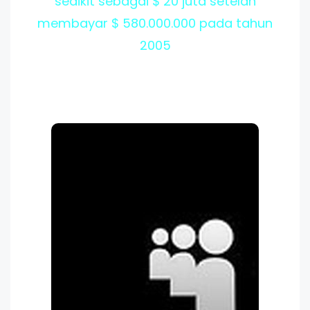
sedikit sebagai $ 20 juta setelah
membayar $ 580.000.000 pada tahun
2005