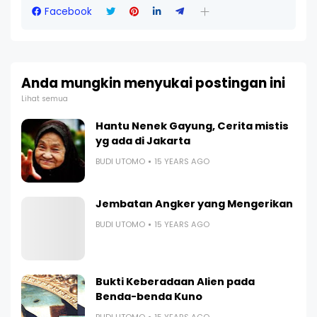
Facebook
Anda mungkin menyukai postingan ini
Lihat semua
Hantu Nenek Gayung, Cerita mistis
yg ada di Jakarta
BUDI UTOMO
15 YEARS AGO
Jembatan Angker yang Mengerikan
BUDI UTOMO
15 YEARS AGO
Bukti Keberadaan Alien pada
Benda-benda Kuno
BUDI UTOMO
15 YEARS AGO