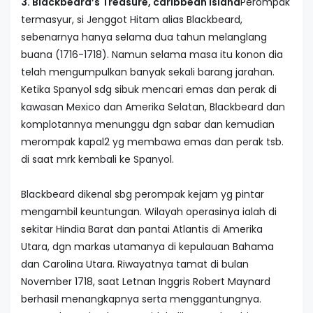
3. Blackbeard’s Treasure, caribbean island
Perompak
termasyur, si Jenggot Hitam alias Blackbeard,
sebenarnya hanya selama dua tahun melanglang
buana (1716-1718). Namun selama masa itu konon dia
telah mengumpulkan banyak sekali barang jarahan.
Ketika Spanyol sdg sibuk mencari emas dan perak di
kawasan Mexico dan Amerika Selatan, Blackbeard dan
komplotannya menunggu dgn sabar dan kemudian
merompak kapal2 yg membawa emas dan perak tsb.
di saat mrk kembali ke Spanyol.
Blackbeard dikenal sbg perompak kejam yg pintar
mengambil keuntungan. Wilayah operasinya ialah di
sekitar Hindia Barat dan pantai Atlantis di Amerika
Utara, dgn markas utamanya di kepulauan Bahama
dan Carolina Utara. Riwayatnya tamat di bulan
November 1718, saat Letnan Inggris Robert Maynard
berhasil menangkapnya serta menggantungnya.