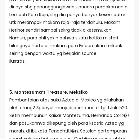
dirinya sbg penanggungjawab upacara pemakaman di
Lembah Para Raja, shg dia punya banyak kesempatan
utk merampok makam raja-raja terdahulu. Makam
Herihor sendiri sampai sekrg tidak diketemukan.
Namun, para ahli yakin bahwa suatu ketika misteri
hilangnya harta di makam para Fir'aun akan terkuak
seiring dengan waktu yg berjalan.source
Ilustrasi..
5. Montezuma’s Treasure, Meksiko
Pembantaian atas suku Aztec di Mexico yg dilakukan
oleh orang2 Spanyol menjadi perhatian di tgl 1 Juli 1520.
Setlh membunuh Kaisar Montezuma, Hernando Cort�s
dan pasukannya dikepung oleh para ksatria Aztec yg
marah, di ibukota Tenochtitl�n. Setelah pertempuran
sengit selama beberapa hari, Cort�s memerintahkan