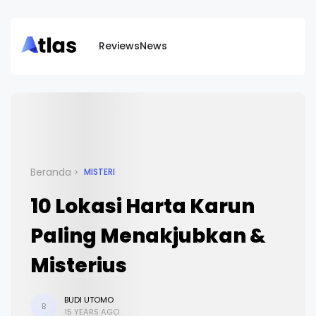
Reviews
News
Beranda
MISTERI
10 Lokasi Harta Karun
Paling Menakjubkan &
Misterius
BUDI UTOMO
B
15 YEARS AGO