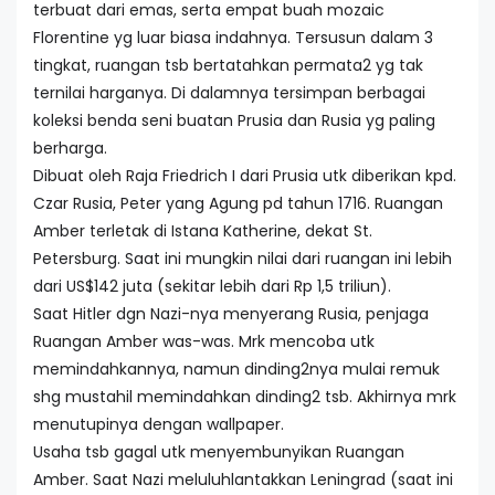
terbuat dari emas, serta empat buah mozaic
Florentine yg luar biasa indahnya. Tersusun dalam 3
tingkat, ruangan tsb bertatahkan permata2 yg tak
ternilai harganya. Di dalamnya tersimpan berbagai
koleksi benda seni buatan Prusia dan Rusia yg paling
berharga.
Dibuat oleh Raja Friedrich I dari Prusia utk diberikan kpd.
Czar Rusia, Peter yang Agung pd tahun 1716. Ruangan
Amber terletak di Istana Katherine, dekat St.
Petersburg. Saat ini mungkin nilai dari ruangan ini lebih
dari US$142 juta (sekitar lebih dari Rp 1,5 triliun).
Saat Hitler dgn Nazi-nya menyerang Rusia, penjaga
Ruangan Amber was-was. Mrk mencoba utk
memindahkannya, namun dinding2nya mulai remuk
shg mustahil memindahkan dinding2 tsb. Akhirnya mrk
menutupinya dengan wallpaper.
Usaha tsb gagal utk menyembunyikan Ruangan
Amber. Saat Nazi meluluhlantakkan Leningrad (saat ini