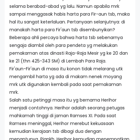
selama berabad-abad yg lalu. Namun apabila mrk
sampai menggasak habis harta para Fir-aun tsb, maka
hal itu sangat keterlaluan. Pertanyaan selanjutnya: di
manakah harta para Fir'aun tsb disembunyikan?
Beberapa ahli percaya bahwa harta tsb sebenarnya
sengaja diambil oleh para pendeta yg melakukan
pemakaman atas dinasti Raja-Raja Mesir yg ke 20 dan
ke 21 (thn 425-343 SM) di Lembah Para Raja.
Fir'aun-Fir'aun di masa itu konon tidak melarang utk
mengambil harta yg ada di makam nenek moyang
mrk utk digunakan kembali pada saat pemakaman
mrk.
Salah satu petinggi masa itu yg bernama Herihor
menjadi contohnya. Herihor adalah seorang petugas
mahkamah tinggi di jaman Ramses XI. Pada saat
Ramses meninggal, Herihor merebut kekuasaan
kemudian kerajaan tsb dibagi dua dengan
menantunya, Piankh. Herihor kemudian menempatkan