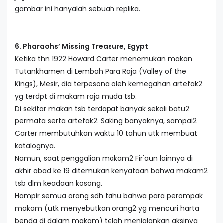
gambar ini hanyalah sebuah replika.
6. Pharaohs’ Missing Treasure, Egypt
Ketika thn 1922 Howard Carter menemukan makan
Tutankhamen di Lembah Para Raja (Valley of the
Kings), Mesir, dia terpesona oleh kemegahan artefak2
yg terdpt di makam raja muda tsb.
Di sekitar makan tsb terdapat banyak sekali batu2
permata serta artefak2. Saking banyaknya, sampai2
Carter membutuhkan waktu 10 tahun utk membuat
katalognya.
Namun, saat penggalian makam2 Fir'aun lainnya di
akhir abad ke 19 ditemukan kenyataan bahwa makam2
tsb dlm keadaan kosong.
Hampir semua orang sdh tahu bahwa para perompak
makam (utk menyebutkan orang2 yg mencuri harta
benda di dalam makam) telah menjalankan aksinya