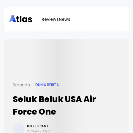
Reviews
News
Beranda
DUNIA BERITA
Seluk Beluk USA Air
Force One
BUDI UTOMO
B
15 YEARS AGO