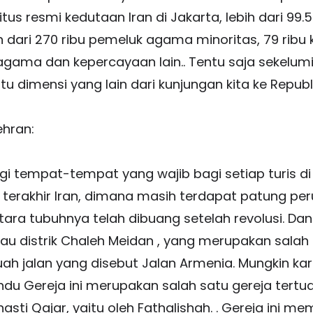
situs resmi kedutaan Iran di Jakarta, lebih dari 9
ari 270 ribu pemeluk agama minoritas, 79 ribu kri
agama dan kepercayaan lain.. Tentu saja sekelumi
 dimensi yang lain dari kunjungan kita ke Republik
ehran:
i tempat-tempat yang wajib bagi setiap turis di
terakhir Iran, dimana masih terdapat patung p
ara tubuhnya telah dibuang setelah revolusi. Da
au distrik Chaleh Meidan , yang merupakan salah s
ebuah jalan yang disebut Jalan Armenia. Mungkin k
ndu Gereja ini merupakan salah satu gereja tert
ti Qajar, yaitu oleh Fathalishah. . Gereja ini me