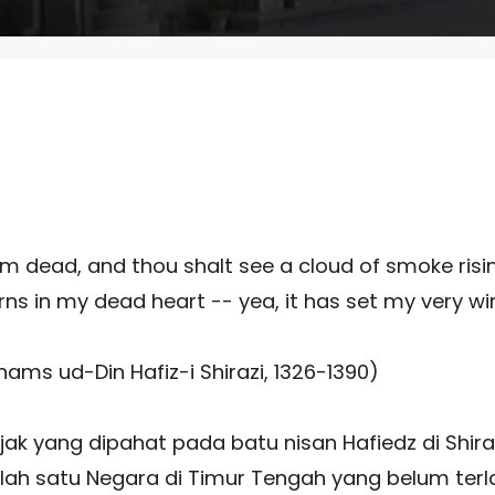
 dead, and thou shalt see a cloud of smoke rising
burns in my dead heart -- yea, it has set my very wi
hams ud-Din Hafiz-i Shirazi, 1326-1390)
ak yang dipahat pada batu nisan Hafiedz di Shiraz
h satu Negara di Timur Tengah yang belum terlal