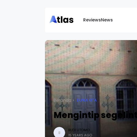
Reviews
News
Beranda
DUNIA KITA
Mengintip segelint
BUDI UTOMO
B
15 YEARS AGO