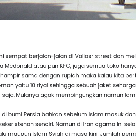
sempat berjalan-jalan di Valiasr street dan melih
 ada Mcdonald atau pun KFC, juga semua toko ha
a hampir sama dengan rupiah maka kalau kita ber
n yaitu 10 riyal sehingga sebuah jaket seharga 
) saja. Mulanya agak membingungkan namun lama
 di bumi Persia bahkan sebelum Islam masuk dan 
eristenan sendiri. Namun di Iran agama ini sel
lalu maupun Islam Syiah di masa kini. Jumlah pem