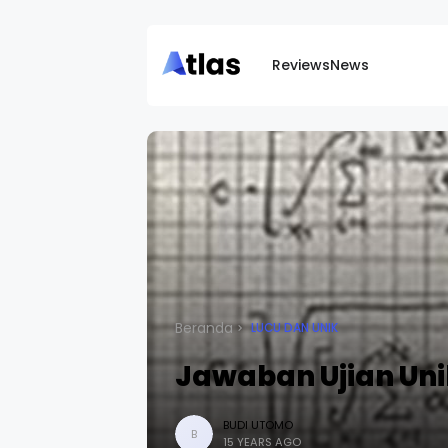
Reviews
News
Beranda
LUCU DAN UNIK
Jawaban Ujian Uni
BUDI UTOMO
B
15 YEARS AGO