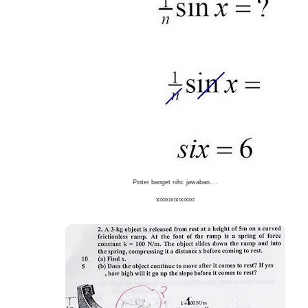
Pinter banget nihc jawaban....
xixixixixixixixi