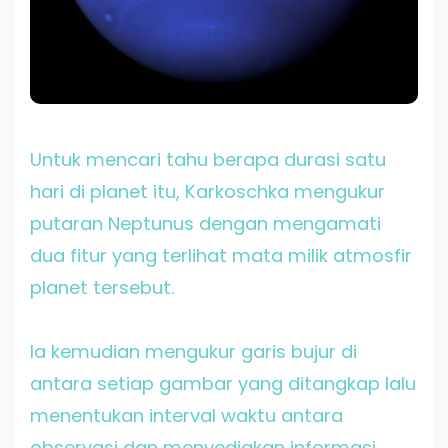
Untuk mencari tahu berapa durasi satu
hari di planet itu, Karkoschka mengukur
putaran Neptunus dengan mengamati
dua fitur yang terlihat mata milik atmosfir
planet tersebut.
Ia kemudian mengukur garis bujur di
antara setiap gambar yang ditangkap lalu
menentukan interval waktu antara
observasi dan menyediakan informasi