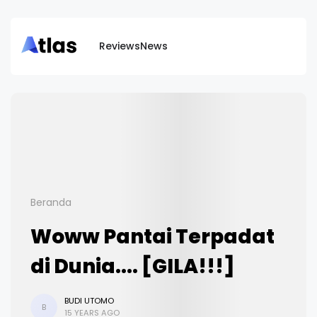
Reviews
News
Beranda
Woww Pantai Terpadat
di Dunia.... [GILA!!!]
BUDI UTOMO
B
15 YEARS AGO