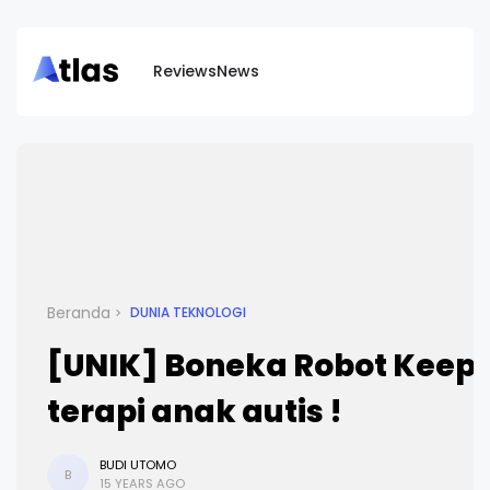
Reviews
News
Beranda
DUNIA TEKNOLOGI
[UNIK] Boneka Robot Keep
terapi anak autis !
BUDI UTOMO
B
15 YEARS AGO