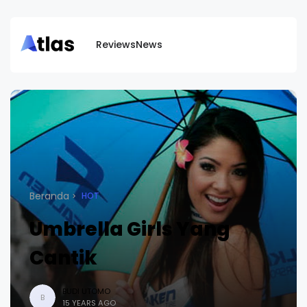
Reviews
News
Beranda
HOT
Umbrella Girls Yang
Cantik
BUDI UTOMO
B
15 YEARS AGO