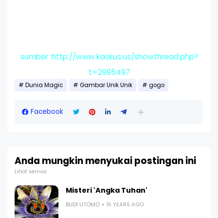
sumber :http://www.kaskus.us/showthread.php?
t=2995497
Dunia Magic
Gambar Unik Unik
gogo
Facebook
Anda mungkin menyukai postingan ini
Lihat semua
Misteri 'Angka Tuhan'
BUDI UTOMO
15 YEARS AGO