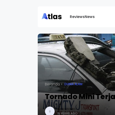
Reviews
News
Beranda
DUNIA ALAM
Tornado Mini Terja
BUDI UTOMO
B
15 YEARS AGO