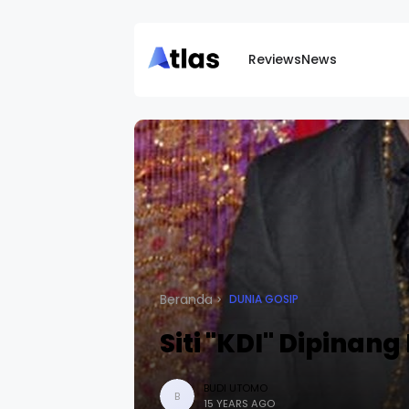
Reviews
News
Beranda
DUNIA GOSIP
Siti "KDI" Dipinang
BUDI UTOMO
B
15 YEARS AGO