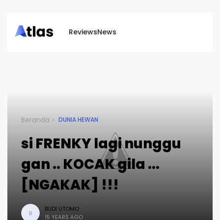
Reviews
News
Beranda
DUNIA HEWAN
si FRENKY lagi nunggu
gan .. KOCAK gila ...
[NGAKAK] !!!
BUDI UTOMO
B
15 YEARS AGO