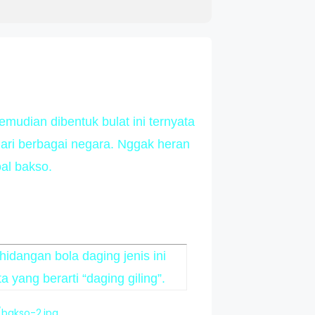
mudian dibentuk bulat ini ternyata
dari berbagai negara. Nggak heran
oal bakso.
hidangan bola daging jenis ini
 yang berarti “daging giling”.