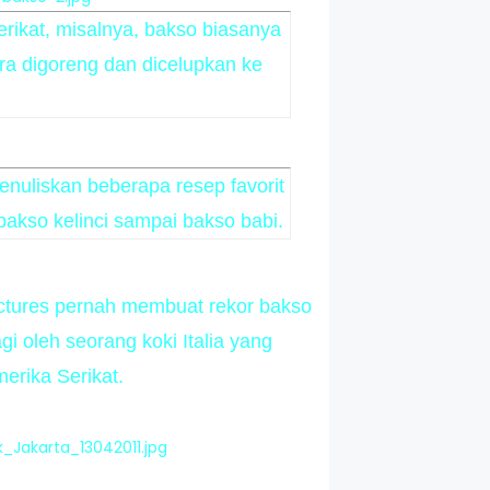
rikat, misalnya, bakso biasanya
ra digoreng dan dicelupkan ke
nuliskan beberapa resep favorit
akso kelinci sampai bakso babi.
ictures pernah membuat rekor bakso
gi oleh seorang koki Italia yang
erika Serikat.