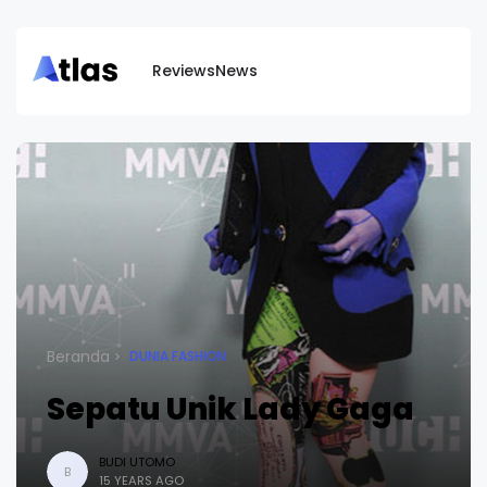
Reviews
News
Beranda
DUNIA FASHION
Sepatu Unik Lady Gaga
BUDI UTOMO
B
15 YEARS AGO