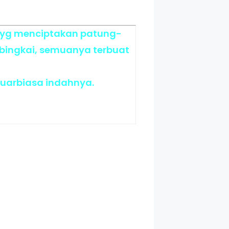
ah yg menciptakan patung-
dibingkai, semuanya terbuat
luarbiasa indahnya.