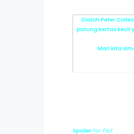
Dialah Peter Calle
patung kertas kecil
Mari kita si
Spoiler
for
Pic1
: