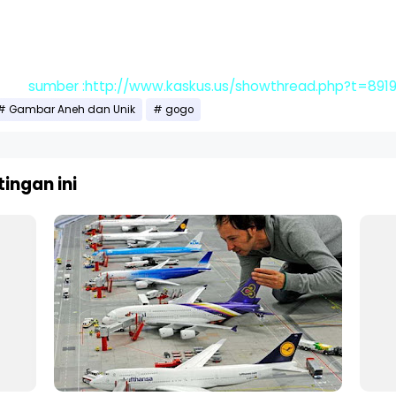
sumber :http://www.kaskus.us/showthread.php?t=891
Gambar Aneh dan Unik
gogo
ingan ini