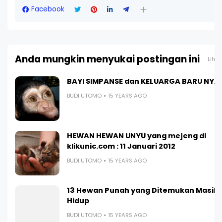
Facebook
Anda mungkin menyukai postingan ini
Liha
BAYI SIMPANSE dan KELUARGA BARU NYA .
BUDI UTOMO
15 YEARS AGO
HEWAN HEWAN UNYU yang mejeng di
klikunic.com : 11 Januari 2012
BUDI UTOMO
15 YEARS AGO
13 Hewan Punah yang Ditemukan Masih
Hidup
BUDI UTOMO
15 YEARS AGO