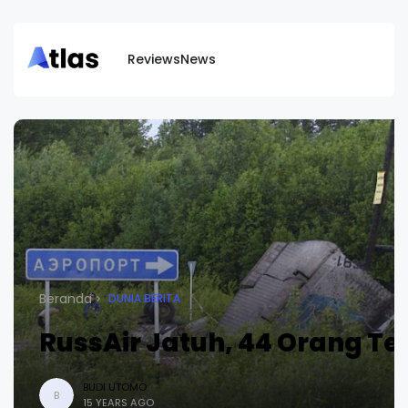
Reviews
News
Beranda
DUNIA BERITA
RussAir Jatuh, 44 Orang T
BUDI UTOMO
B
15 YEARS AGO