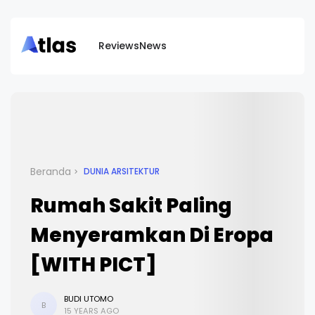
Reviews
News
Beranda
DUNIA ARSITEKTUR
Rumah Sakit Paling
Menyeramkan Di Eropa
[WITH PICT]
BUDI UTOMO
B
15 YEARS AGO