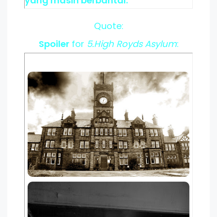
yang masih berbantal.
Quote:
Spoiler
for
5.High Royds Asylum
: