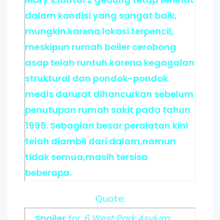
dalam kondisi yang sangat baik,
mungkin karena lokasi terpencil,
meskipun rumah boiler cerobong
asap telah runtuh karena kegagalan
struktural dan pondok-pondok
medis darurat dihancurkan sebelum
penutupan rumah sakit pada tahun
1995. Sebagian besar peralatan kini
telah diambil dari dalam,namun
tidak semua,masih tersisa
beberapa.
Quote:
Spoiler
for
6.West Park Asylum
: