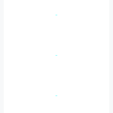
-
-
-