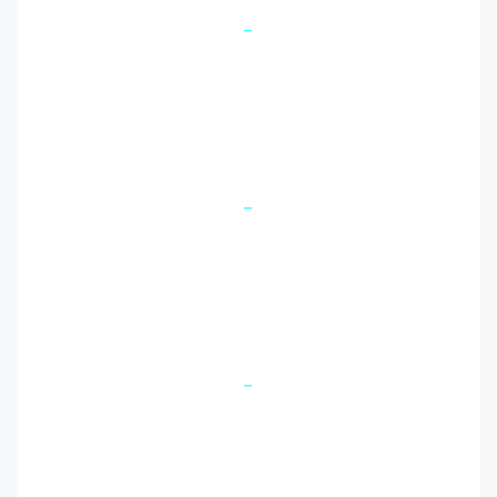
-
-
-