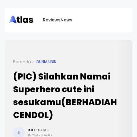
Reviews
News
Beranda
DUNIA UNIK
(PIC) Silahkan Namai
Superhero cute ini
sesukamu(BERHADIAH
CENDOL)
BUDI UTOMO
B
15 YEARS AGO