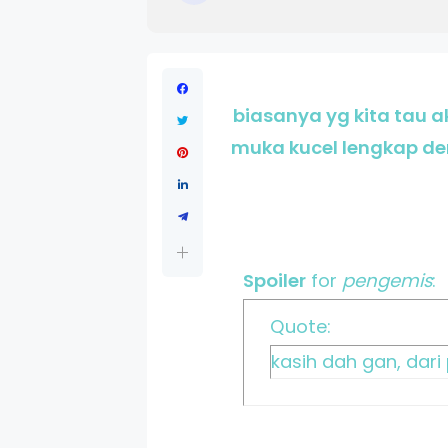
biasanya yg kita tau 
muka kucel lengkap de
Spoiler
for
pengemis
:
Quote:
kasih dah gan, dar