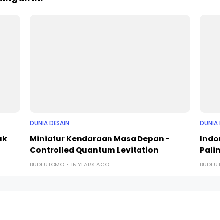
DUNIA DESAIN
DUNIA 
uk
Miniatur Kendaraan Masa Depan -
Indo
Controlled Quantum Levitation
Palin
BUDI UTOMO
15 YEARS AGO
BUDI 