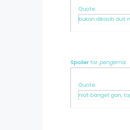
Quote:
bukan dikasih duit
Spoiler
for
pengemis
:
Quote:
niat banget gan, ta