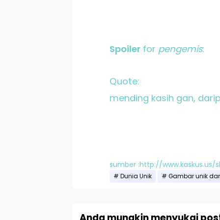
Spoiler
for
pengemis
:
Quote:
mending kasih gan, darip
sumber :http://www.kaskus.us/
Dunia Unik
Gambar unik dan
Anda mungkin menyukai post