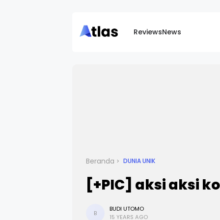
Reviews
News
Beranda
DUNIA UNIK
[+PIC] aksi aksi 
BUDI UTOMO
B
15 YEARS AGO