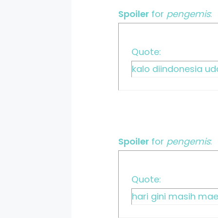
Spoiler
for
pengemis
:
Quote:
kalo diindonesia uda
Spoiler
for
pengemis
:
Quote:
hari gini masih maen