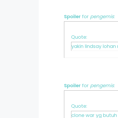
Spoiler
for
pengemis
:
Quote:
yakin lindsay lohan
Spoiler
for
pengemis
:
Quote:
clone war yg butuh 