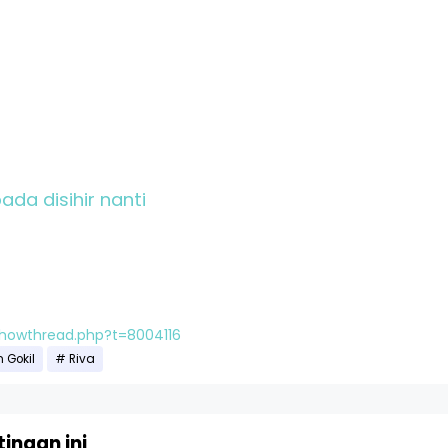
ada disihir nanti
showthread.php?t=8004116
 Gokil
Riva
ingan ini