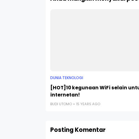
DUNIA TEKNOLOGI
[HOT]10 kegunaan WiFi selain unt
internetan!
BUDI UTOMO
15 YEARS AGO
Posting Komentar