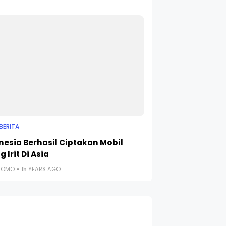
BERITA
nesia Berhasil Ciptakan Mobil
g Irit Di Asia
UTOMO
15 YEARS AGO