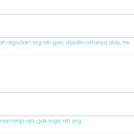
h digodain org nih gan, dijadiin ratunya alay, he
an ninja aja, gak logis nih org