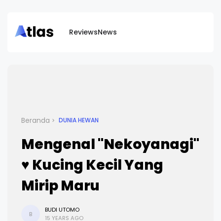
Reviews
News
Beranda
DUNIA HEWAN
Mengenal "Nekoyanagi"
♥ Kucing Kecil Yang
Mirip Maru
BUDI UTOMO
B
15 YEARS AGO