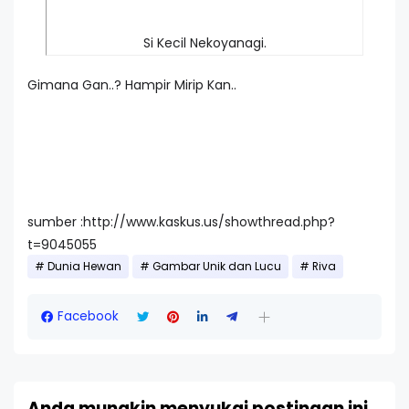
Si Kecil Nekoyanagi.
Gimana Gan..? Hampir Mirip Kan..
sumber :http://www.kaskus.us/showthread.php?
t=9045055
Dunia Hewan
Gambar Unik dan Lucu
Riva
Facebook
Anda mungkin menyukai postingan ini