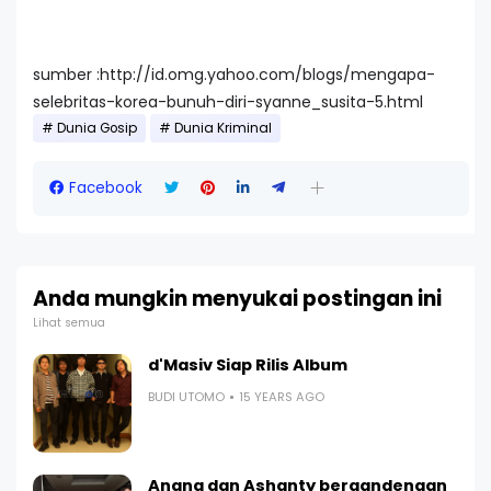
sumber :http://id.omg.yahoo.com/blogs/mengapa-
selebritas-korea-bunuh-diri-syanne_susita-5.html
Dunia Gosip
Dunia Kriminal
Facebook
Anda mungkin menyukai postingan ini
Lihat semua
d'Masiv Siap Rilis Album
BUDI UTOMO
15 YEARS AGO
Anang dan Ashanty bergandengan