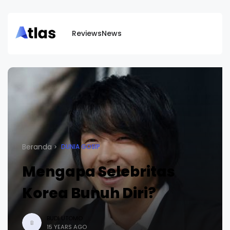
Reviews
News
Beranda
DUNIA GOSIP
Mengapa Selebritas
Korea Bunuh Diri?
BUDI UTOMO
B
15 YEARS AGO