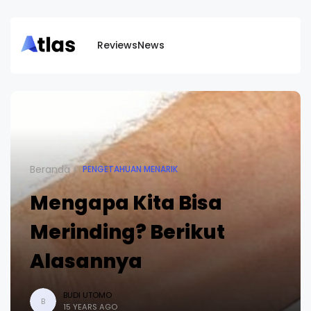
Reviews
News
Beranda
PENGETAHUAN MENARIK
Mengapa Kita Bisa
Merinding? Berikut
Alasannya
BUDI UTOMO
B
15 YEARS AGO