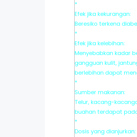
*
Efek jika kekurangan:
Beresiko terkena diabe
*
Efek jika kelebihan:
Menyebabkan kadar be
gangguan kulit, jantun
berlebihan dapat men
*
Sumber makanan:
Telur, kacang-kacanga
buahan terdapat pada
*
Dosis yang dianjurkan: