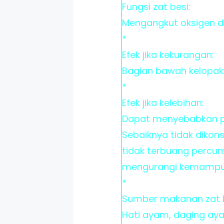
Fungsi zat besi:
Mengangkut oksigen da
*
Efek jika kekurangan:
Bagian bawah kelopak
*
Efek jika kelebihan:
Dapat menyebabkan p
Sebaiknya tidak dikon
tidak terbuang percu
mengurangi kemampua
*
Sumber makanan zat b
Hati ayam, daging aya