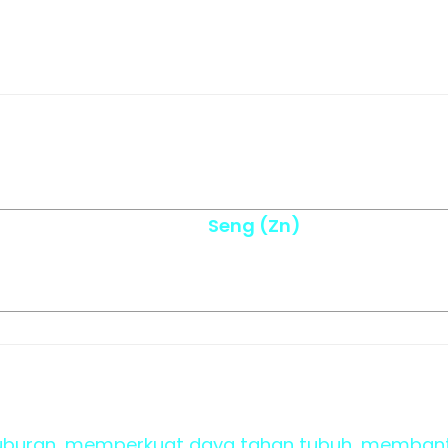
Seng (Zn)
buran, memperkuat daya tahan tubuh, membant