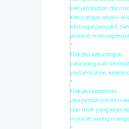
penyembuhan dan mamp
Kekurangan enzim-en
berbagai penyakit. Se
jerawat, mencegah kul
*
Efek jika kekurangan:
Luka yang sulit sembu
pertumbuhan, kelelah
*
Efek jika kelebihan:
Jika jumlah zat ini 
dan folat yang juga di
muntah, sering mengan
*