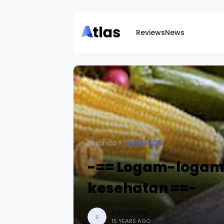
Reviews
News
Beranda
DUNIA MEDIS
-== Logam-logam
kesehatan ==-
BUDI UTOMO
B
15 YEARS AGO