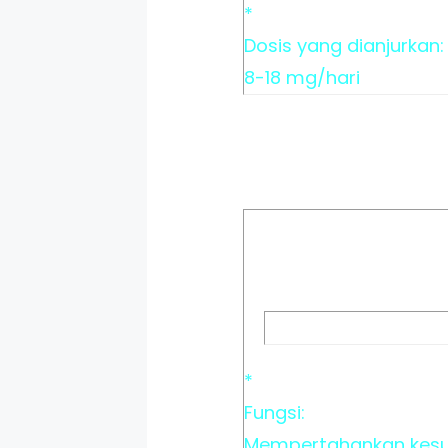
*
Dosis yang dianjurkan:
8-18 mg/hari
*
Fungsi:
Mempertahankan kesu