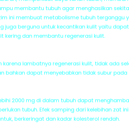
u membantu tubuh agar menghasilkan sekitar 1
zim ini membuat metabolisme tubuh terganggu
ng juga berguna untuk kecantikan kulit yaitu da
it kering dan membantu regenerasi kulit.
h karena lambatnya regenerasi kulit, tidak ada s
an bahkan dapat menyebabkan tidak subur pada p
melebihi 2000 mg di dalam tubuh dapat menghamb
perlukan tubuh. Efek samping dari kelebihan zat in
tuk, berkeringat dan kadar kolesterol rendah.