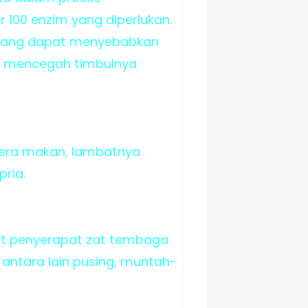
00 enzim yang diperlukan.
 yang dapat menyebabkan
pat mencegah timbulnya
elera makan, lambatnya
ria.
at penyerapat zat tembaga
i antara lain pusing, muntah-