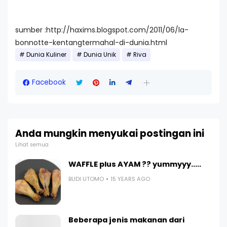
sumber :http://haxims.blogspot.com/2011/06/la-
bonnotte-kentangtermahal-di-dunia.html
Dunia Kuliner
Dunia Unik
Riva
Facebook
Anda mungkin menyukai postingan ini
Lihat semua
WAFFLE plus AYAM ?? yummyyy.....
BUDI UTOMO
15 YEARS AGO
Beberapa jenis makanan dari