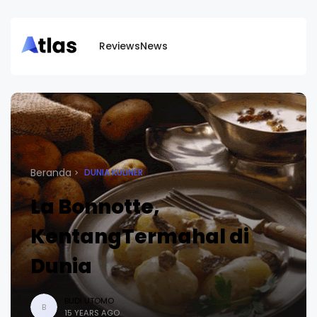
Reviews
News
Beranda
DUNIA KULINER
La Bonnotte,
KentangTermahal di
Dunia
BUDI UTOMO
B
15 YEARS AGO