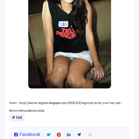
From : http://warta-digital.blogspot.com/2010/09/ngintip-artis-yuk-hot-pic-
18.html#ixzz1BCDmv2x9
Hot
Facebook