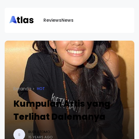
Reviews
News
Beranda
HOT
Kumpulan Artis yang
Terlihat Dalemanya
BUDI UTOMO
B
15 YEARS AGO