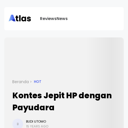
Reviews
News
Beranda
HOT
Kontes Jepit HP dengan
Payudara
BUDI UTOMO
B
15 YEARS AGO