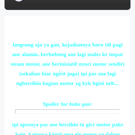
langsung aja ya gan, kejadiannya baru tdi pagi
ane alamin..berhubung ane lagi males ke tmpat
steam motor, ane berinisiatif nyuci motor sendiri
(sekalian biar ngirit juga) tpi pas ane lagi
ngbersihin bagian motor yg kyk bgini neh...
Spoiler
for
buka gan
:
tpi apesnya pas ane bersihin tu girr motor pake
kain, kainnya kjepit sma gir motor yg dalam