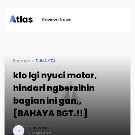
Reviews
News
Beranda
DUNIA KITA
klo lgi nyuci motor,
hindari ngbersihin
bagian ini gan,,
[BAHAYA BGT.!!]
BUDI UTOMO
B
15 YEARS AGO