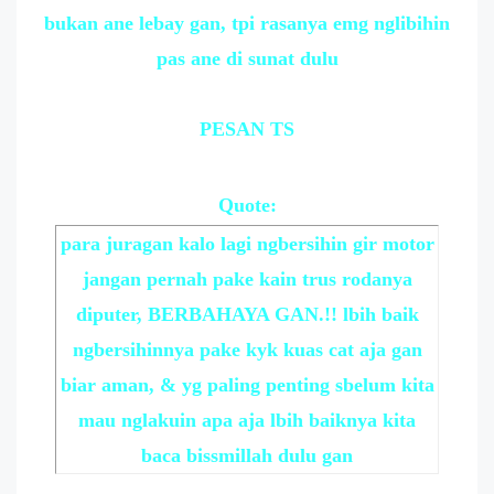
bukan ane lebay gan, tpi rasanya emg nglibihin
pas ane di sunat dulu
PESAN TS
Quote:
para juragan kalo lagi ngbersihin gir motor
jangan pernah pake kain trus rodanya
diputer, BERBAHAYA GAN.!! lbih baik
ngbersihinnya pake kyk kuas cat aja gan
biar aman, & yg paling penting sbelum kita
mau nglakuin apa aja lbih baiknya kita
baca bissmillah dulu gan