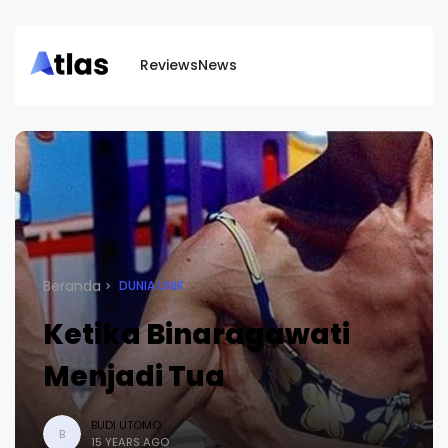
Reviews
News
Beranda
DUNIA UNIK
Ketika Binaragawati
Menjadi Tua
BUDI UTOMO
B
15 YEARS AGO