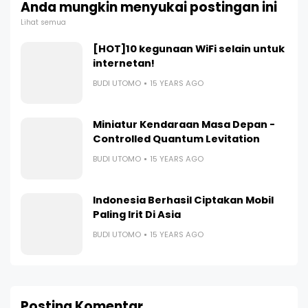
Anda mungkin menyukai postingan ini
Lihat semua
[HOT]10 kegunaan WiFi selain untuk
internetan!
BUDI UTOMO
15 YEARS AGO
Miniatur Kendaraan Masa Depan -
Controlled Quantum Levitation
BUDI UTOMO
15 YEARS AGO
Indonesia Berhasil Ciptakan Mobil
Paling Irit Di Asia
BUDI UTOMO
15 YEARS AGO
Posting Komentar