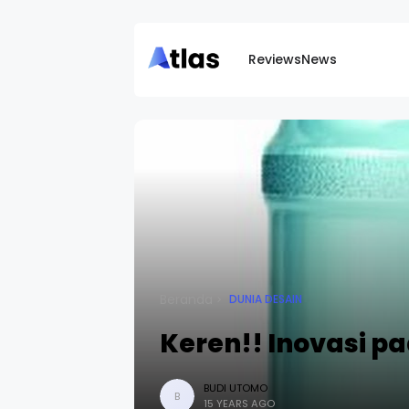
Reviews
News
Beranda
DUNIA DESAIN
Keren!! Inovasi pa
BUDI UTOMO
B
15 YEARS AGO