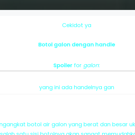
Cekidot ya
Botol galon dengan handle
Spoiler
for
galon
:
yang ini ada handelnya gan
gangkat botol air galon yang berat dan besar u
alah satu sisi botolnya akan sangat memudahk