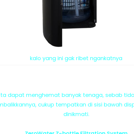
kalo yang ini gak ribet ngankatnya
kita dapat menghemat banyak tenaga, sebab tida
alikkannya, cukup tempatkan di sisi bawah disp
dinikmati.
ZeroWater Z-bottle Filtration System