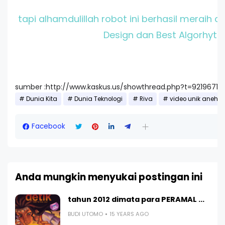
tapi alhamdulillah robot ini berhasil meraih 
Design dan Best Algorhytm
sumber :http://www.kaskus.us/showthread.php?t=9219671
Dunia Kita
Dunia Teknologi
Riva
video unik aneh l
Facebook
Anda mungkin menyukai postingan ini
tahun 2012 dimata para PERAMAL ...
BUDI UTOMO
15 YEARS AGO