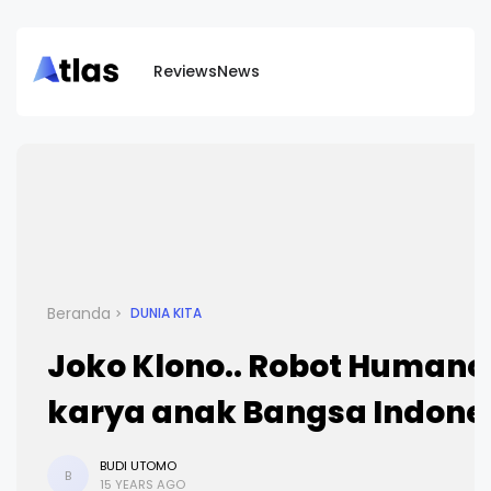
Reviews
News
Beranda
DUNIA KITA
Joko Klono.. Robot Humano
karya anak Bangsa Indone
BUDI UTOMO
B
15 YEARS AGO