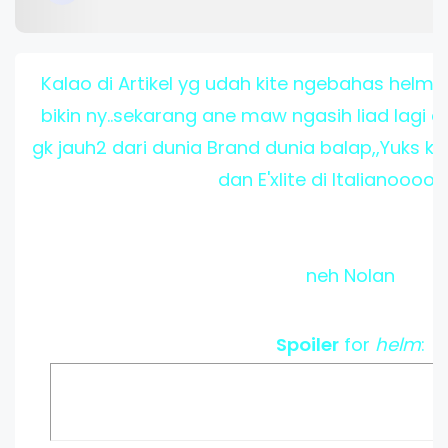
Kalao di Artikel yg udah kite ngebahas helm 
bikin ny..sekarang ane maw ngasih liad lagi ca
gk jauh2 dari dunia Brand dunia balap,,Yuks kit
dan E'xlite di Italianoooo
neh Nolan
Spoiler
for
helm
: