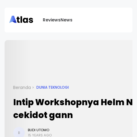
Reviews
News
Beranda
DUNIA TEKNOLOGI
Intip Workshopnya Helm Nola
cekidot gann
BUDI UTOMO
B
15 YEARS AGO