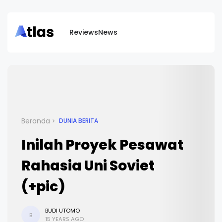
Reviews
News
Beranda
DUNIA BERITA
Inilah Proyek Pesawat
Rahasia Uni Soviet
(+pic)
BUDI UTOMO
B
15 YEARS AGO