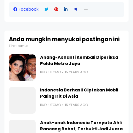
Facebook
Anda mungkin menyukai postingan ini
Lihat semua
Anang-Ashanti Kembali Diperiksa
Polda Metro Jaya
BUDI UTOMO
15 YEARS AGO
Indonesia Berhasil Ciptakan Mobil
Paling Irit Di Asia
BUDI UTOMO
15 YEARS AGO
Anak-anak Indonesia Ternyata Ahli
Rancang Robot, Terbukti Jadi Juara