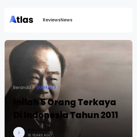
Reviews
News
Beranda
DUNIA KITA
Inilah 5 Orang Terkaya
Di Indonesia Tahun 2011
BUDI UTOMO
B
15 YEARS AGO