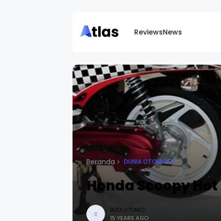
Reviews
News
Beranda
DUNIA OTOMOTIF
Honda Scoopy Hot
BUDI UTOMO
B
15 YEARS AGO