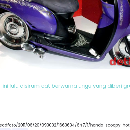
 ini lalu disiram cat berwarna ungu yang diberi gra
/readfoto/2011/06/20/093032/1663634/647/1/honda-scoopy-hot