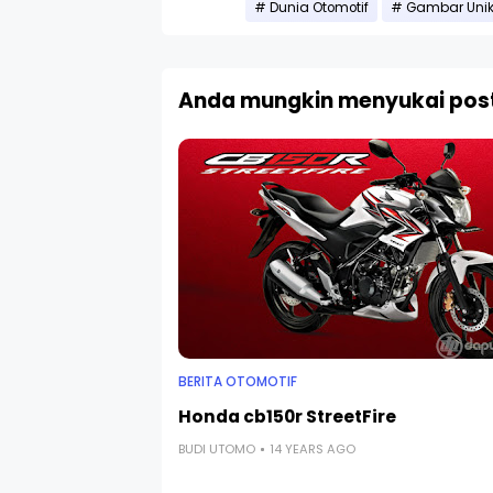
Dunia Otomotif
Gambar Unik
Anda mungkin menyukai post
BERITA OTOMOTIF
Honda cb150r StreetFire
BUDI UTOMO
14 YEARS AGO