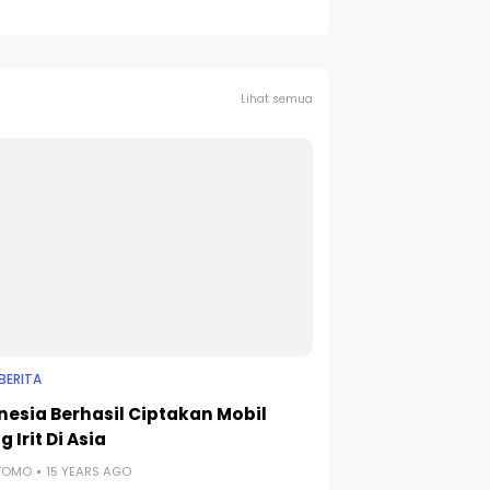
Lihat semua
BERITA
nesia Berhasil Ciptakan Mobil
g Irit Di Asia
UTOMO
15 YEARS AGO