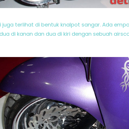
i juga terlihat di bentuk knalpot sangar. Ada empa
ua di kanan dan dua di kiri dengan sebuah airsc