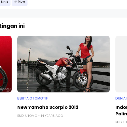
 Unik
Riva
ingan ini
BERITA OTOMOTIF
DUNIA 
New Yamaha Scorpio 2012
Indo
Palin
BUDI UTOMO
14 YEARS AGO
BUDI 