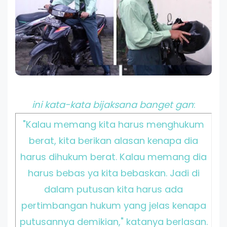
ini kata-kata bijaksana banget gan
:
"Kalau memang kita harus menghukum
berat, kita berikan alasan kenapa dia
harus dihukum berat. Kalau memang dia
harus bebas ya kita bebaskan. Jadi di
dalam putusan kita harus ada
pertimbangan hukum yang jelas kenapa
putusannya demikian," katanya berlasan.