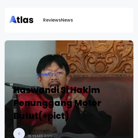
Reviews
News
Beranda
DUNIA KITA
Haswandi Si Hakim
Penunggang Motor
Butut(+pict)
BUDI UTOMO
B
15 YEARS AGO