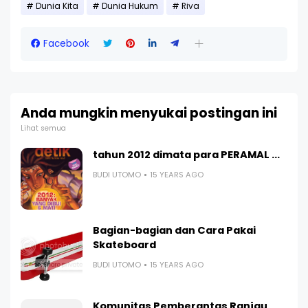
Dunia Kita
Dunia Hukum
Riva
Facebook
Anda mungkin menyukai postingan ini
Lihat semua
tahun 2012 dimata para PERAMAL ...
BUDI UTOMO
15 YEARS AGO
Bagian-bagian dan Cara Pakai
Skateboard
BUDI UTOMO
15 YEARS AGO
Komunitas Pemberantas Ranjau