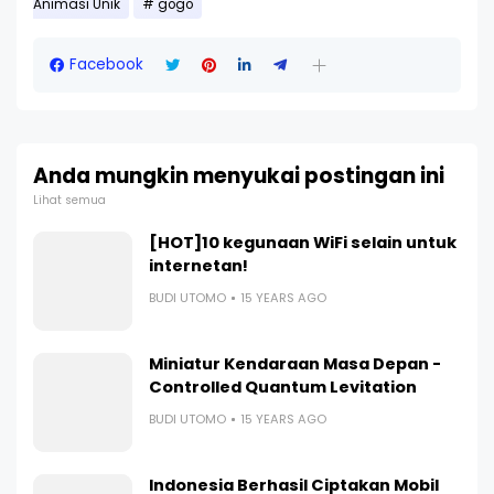
Animasi Unik
gogo
Facebook
Anda mungkin menyukai postingan ini
Lihat semua
[HOT]10 kegunaan WiFi selain untuk
internetan!
BUDI UTOMO
15 YEARS AGO
Miniatur Kendaraan Masa Depan -
Controlled Quantum Levitation
BUDI UTOMO
15 YEARS AGO
Indonesia Berhasil Ciptakan Mobil