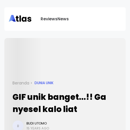
Reviews
News
Beranda
DUNIA UNIK
GIF unik banget...!! Ga
nyesel kalo liat
BUDI UTOMO
B
15 YEARS AGO