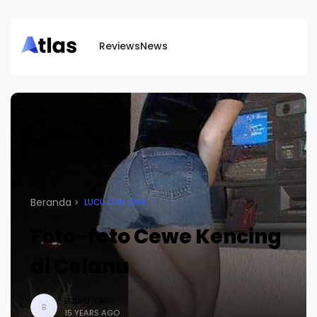
Reviews
News
Beranda
LUCU DAN UNIK
Foto-foto Cewe Kencing
di Celana
BUDI UTOMO
B
15 YEARS AGO