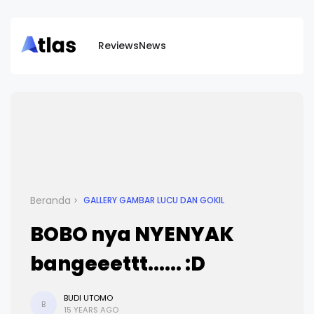
Reviews
News
Beranda
GALLERY GAMBAR LUCU DAN GOKIL
BOBO nya NYENYAK
bangeeettt...... :D
BUDI UTOMO
B
15 YEARS AGO