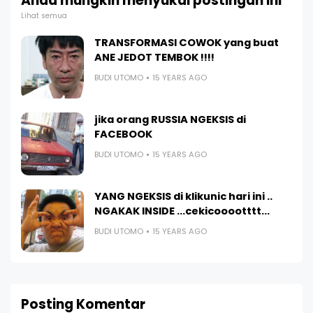
Anda mungkin menyukai postingan ini
Lihat semua
TRANSFORMASI COWOK yang buat
ANE JEDOT TEMBOK !!!!
BUDI UTOMO
15 YEARS AGO
jika orang RUSSIA NGEKSIS di
FACEBOOK
BUDI UTOMO
15 YEARS AGO
YANG NGEKSIS di klikunic hari ini ..
NGAKAK INSIDE ...cekicooootttt...
BUDI UTOMO
15 YEARS AGO
Posting Komentar